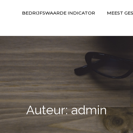
BEDRIJFSWAARDE INDICATOR
MEEST GE
mers expert
ijf verkopen. Bereid je goed en tijdig voor.
Auteur:
admin